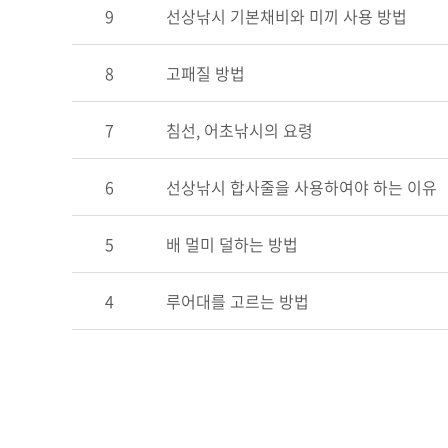
9
선상낚시 기본채비와 미끼 사용 방법
8
고패질 방법
7
침선, 어초낚시의 요령
6
선상낚시 합사줄을 사용하여야 하는 이유
5
배 멀미 덜하는 방법
4
루어대를 고르는 방법