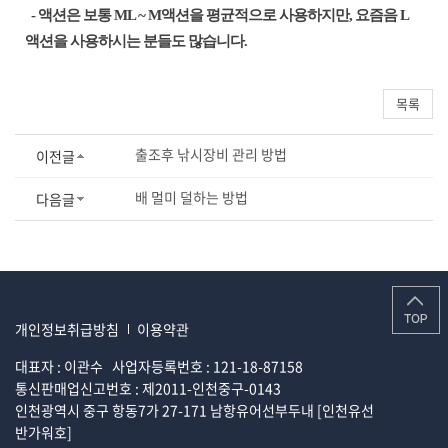
- 액션은 보통 ML ~ M액션을 평균적으로 사용하지만, 요즘음 L
액션을 사용하시는 분들도 많습니다.
목록
출조후 낚시장비 관리 방법
이전글
배 멀미 덜하는 방법
다음글
개인정보취급방침
이용약관
대표자 : 이관수
사업자등록번호 : 121-18-87158
통신판매업신고번호 : 제2011-인천중구-0143
인천광역시 중구 항동7가 27-171 남항유어선부두내 [인천유선
반가워호]