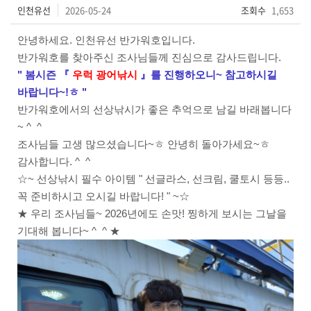
인천유선
2026-05-24
조회수
1,653
안녕하세요. 인천유선 반가워호입니다.
반가워호를 찾아주신 조사님들께 진심으로 감사드립니다.
" 봄시즌
『
우럭 광어
낚시
』를
진행하오니
~ 참고하시길
바랍니다~!ㅎ "
반가워호에서의 선상낚시가 좋은 추억으로 남길 바래봅니다
~ ^ ^
조사님들 고생 많으셨습니다~ㅎ 안녕히 돌아가세요~ㅎ
감사합니다. ^ ^
☆~ 선상낚시 필수 아이템 " 선글라스, 선크림, 쿨토시 등등..
꼭 준비하시고 오시길 바랍니다! " ~☆
★ 우리 조사님들~ 2026년에도 손맛! 찡하게 보시는 그날을
기대해 봅니다~ ^ ^ ★