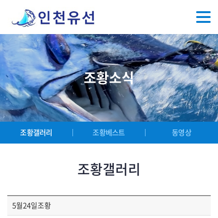
조황소식
조황갤러리
조황베스트
동영상
조황갤러리
5월24일조황