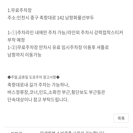
1.무료주차장
주소:인천시 중구 축항대로 142 남항화물선부두
1-ⓛ)주차라인 내에만 주차 가능/라인외 주차시 강력접착스티커
부착 예정
1-②)무료주차장 만차시 유료 임시주차장 이용후 셔틀로
남항까지 이동가능
◆
주말,공휴일 도로주차 참고사항
◆
축항대로내 길가 주차는 가능하나,
버스정류장,코너,인도,소화전 부근,횡단보도 부근등은
단속대상이니 참고 부탁드립니다.
목록