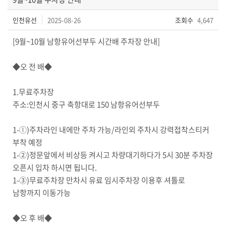
인천유선
2025-08-26
조회수
4,647
[9월~10월 남항유어선부두 시간배 주차장 안내]
◆오 전 배◆
1.무료주차장
주소:인천시 중구 축항대로 150 남항유어선부두
1-ⓛ)주차라인 내에만 주차 가능/라인외 주차시 강력접착스티커
부착 예정
1-②)정문앞에서 비상등 켜시고 차량대기하다가 5시 30분 주차장
오픈시 입차 하시면 됩니다.
1-③)무료주차장 만차시 유료 임시주차장 이용후 셔틀로
남항까지 이동가능
◆오 후 배◆